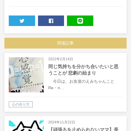
TWEET
SHARE
LINE
関連記事
2022年2月14日
同じ気持ちを分かち合いたいと思
うことが 悲劇の始まり
今日は、お友達のえみちゃんこと
Re・ri…
心の在り方
2024年11月22日
【頑張るを止められないママ】長