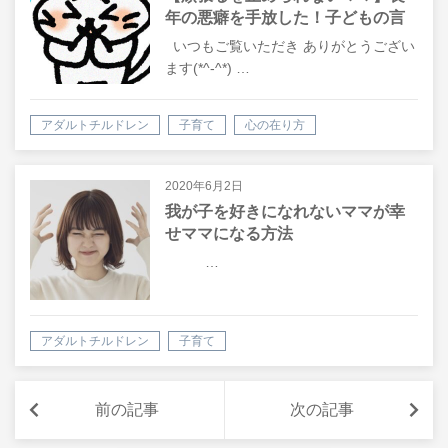
年の悪癖を手放した！子どもの言
葉がキッカケで変わることができ
いつもご覧いただき ありがとうござい
たよ♪
ます(*^-^*) …
アダルトチルドレン
子育て
心の在り方
2020年6月2日
我が子を好きになれないママが幸
せママになる方法
…
アダルトチルドレン
子育て
前の記事
次の記事